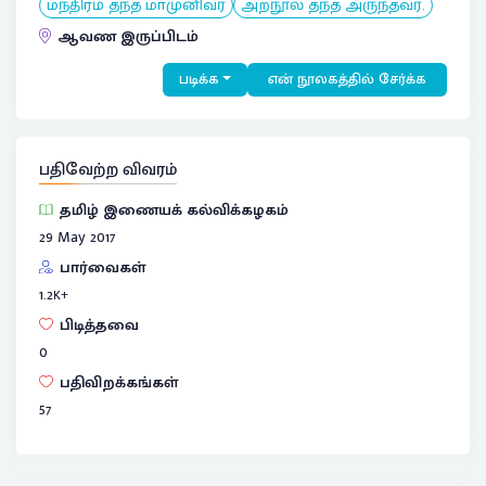
மந்திரம் தந்த மாமுனிவர்
அறநூல் தந்த அருந்தவர்.
ஆவண இருப்பிடம்
படிக்க
என் நூலகத்தில் சேர்க்க
பதிவேற்ற விவரம்
தமிழ் இணையக் கல்விக்கழகம்
29 May 2017
பார்வைகள்
1.2
K+
பிடித்தவை
0
பதிவிறக்கங்கள்
57