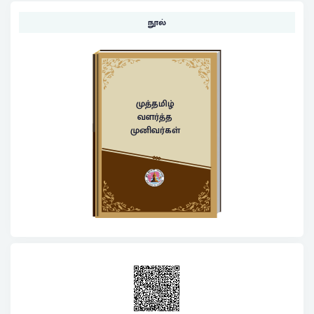
நூல்
முத்தமிழ்
வளர்த்த
முனிவர்கள்