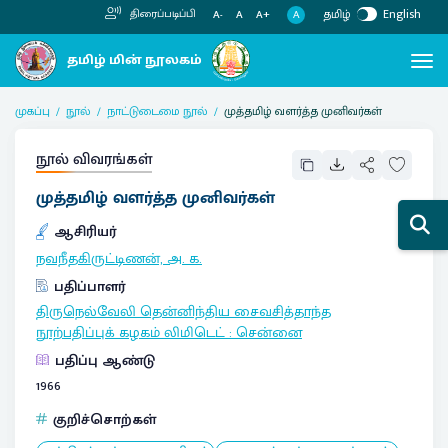
தமிழ்
English
திரைப்படிப்பி
A
A-
A
A+
முகப்பு
நூல்
நாட்டுடைமை நூல்
முத்தமிழ் வளர்த்த முனிவர்கள்
நூல் விவரங்கள்
முத்தமிழ் வளர்த்த முனிவர்கள்
ஆசிரியர்
நவநீதகிருட்டிணன், அ. க.
பதிப்பாளர்
திருநெல்வேலி தென்னிந்திய சைவசித்தாந்த
நூற்பதிப்புக் கழகம் லிமிடெட்
:
சென்னை
பதிப்பு ஆண்டு
1966
குறிச்சொற்கள்