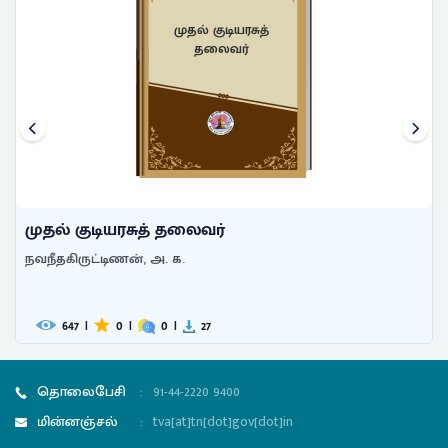
முதல் குடியரசுத்
தலைவர்
முதல் குடியரசுத் தலைவர்
நவநீதகிருட்டிணன், அ. க.
647
|
0
|
0
|
27
தொலைபேசி
:
91-44-2220 9400
மின்னஞ்சல்
:
tva[at]tn[dot]gov[dot]in