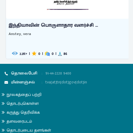
இந்தியாவின் பொருளாதார வளர்ச்சி ...
Anstey, vera
2.2
|
0
|
0
|
86
K+
தொலைபேசி
:
91-44-2220 9400
மின்னஞ்சல்
:
tva[at]tn[dot]gov[dot]in
நூலகத்தைப் பற்றி
தொடர்புகொள்ள
கருத்து தெரிவிக்க
தளவரைபடம்
தொடர்புடைய தளங்கள்