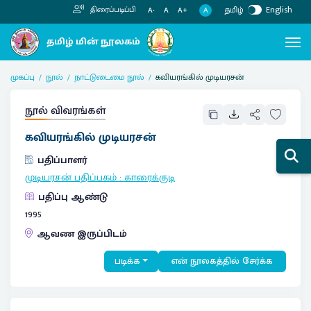
தமிழ்
English
திரைப்படிப்பி
A
A-
A
A+
முகப்பு
நூல்
நாட்டுடைமை நூல்
கவியரங்கில் முடியரசன்
நூல் விவரங்கள்
கவியரங்கில் முடியரசன்
பதிப்பாளர்
முடியரசன் பதிப்பகம்
:
காரைக்குடி
பதிப்பு ஆண்டு
1995
ஆவண இருப்பிடம்
படிக்க
என் நூலகத்தில் சேர்க்க