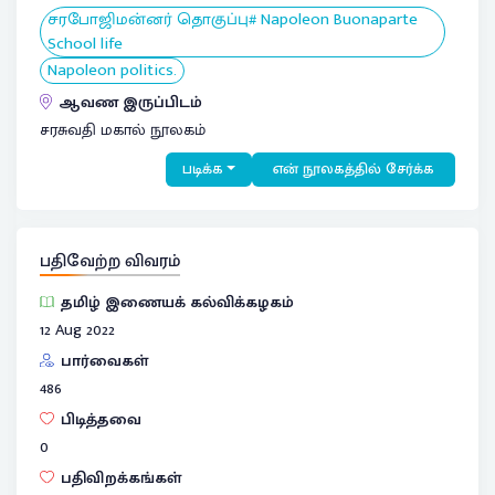
சரபோஜிமன்னர் தொகுப்பு# Napoleon Buonaparte
School life
Napoleon politics.
ஆவண இருப்பிடம்
சரசுவதி மகால் நூலகம்
படிக்க
என் நூலகத்தில் சேர்க்க
பதிவேற்ற விவரம்
தமிழ் இணையக் கல்விக்கழகம்
12 Aug 2022
பார்வைகள்
486
பிடித்தவை
0
பதிவிறக்கங்கள்