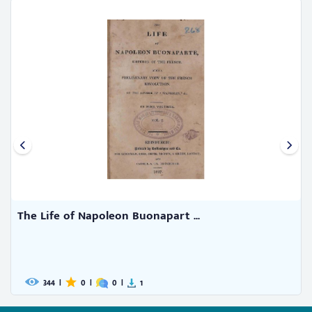
The Life of Napoleon Buonapart ...
344
|
0
|
0
|
1