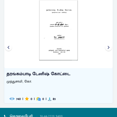
தரங்கம்பாடி டேனிஷ் கோட்டை
முத்துசாமி, கோ.
740
|
0
|
0
|
85
தொலைபேசி
:
91-44-2220 9400