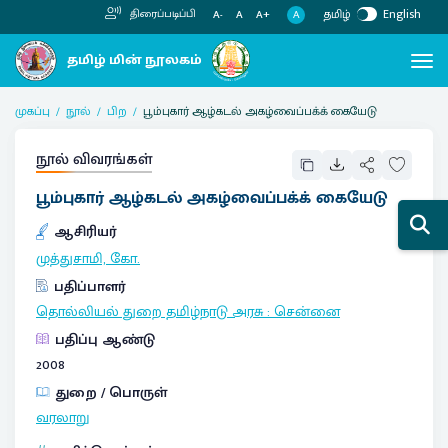
தமிழ்
English
திரைப்படிப்பி
A
A-
A
A+
முகப்பு
நூல்
பிற
பூம்புகார் ஆழ்கடல் அகழ்வைப்பக்க் கையேடு
நூல் விவரங்கள்
பூம்புகார் ஆழ்கடல் அகழ்வைப்பக்க் கையேடு
ஆசிரியர்
முத்துசாமி, கோ.
பதிப்பாளர்
தொல்லியல் துறை தமிழ்நாடு அரசு
:
சென்னை
பதிப்பு ஆண்டு
2008
துறை / பொருள்
வரலாறு