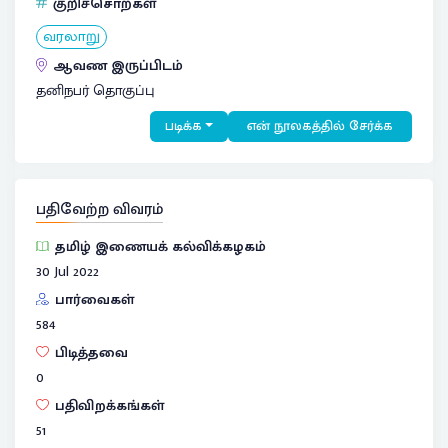
குறிச்சொற்கள்
வரலாறு
ஆவண இருப்பிடம்
தனிநபர் தொகுப்பு
படிக்க
என் நூலகத்தில் சேர்க்க
பதிவேற்ற விவரம்
தமிழ் இணையக் கல்விக்கழகம்
30 Jul 2022
பார்வைகள்
584
பிடித்தவை
0
பதிவிறக்கங்கள்
51