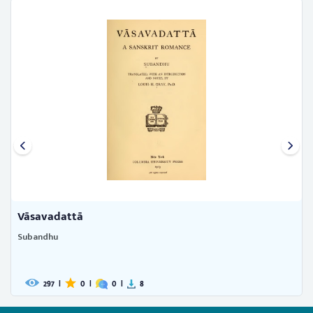
Vāsavadattā
Subandhu
297
|
0
|
0
|
8