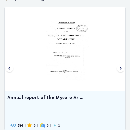
Annual report of the Mysore Ar ...
584
|
0
|
0
|
2