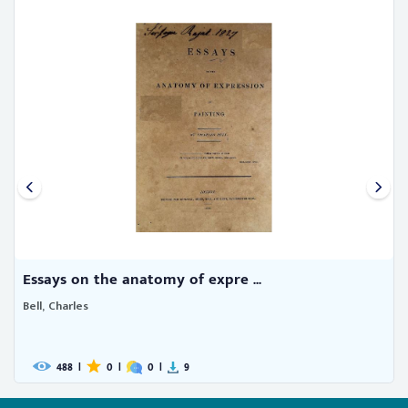
Essays on the anatomy of expre ...
Bell, Charles
488
|
0
|
0
|
9