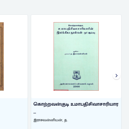
உமாபதிசிவாசாரியார
இலக்கிய வளர்ச்சி
கோவிந்தன், கா.