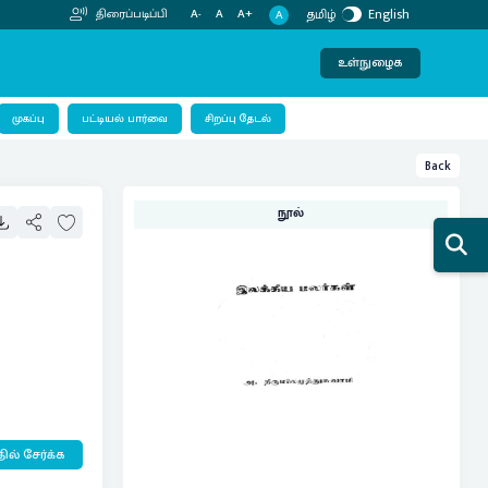
தமிழ்
English
திரைப்படிப்பி
A-
A
A+
A
உள்நுழைக
பட்டியல் பார்வை
முகப்பு
சிறப்பு தேடல்
Back
நூல்
ில் சேர்க்க