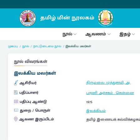
நூல்
ஆவணம்
இதழ்
முகப்பு
நூல்
நாட்டுடைமை நூல்
இலக்கிய மலர்கள்
நூல் விவரங்கள்
இலக்கிய மலர்கள்
திருமலை முத்துசாமி, அ.
ஆசிரியர்
பதிப்பாளர்
பரணி அச்சகம்
:
சென்னை
பதிப்பு ஆண்டு
1975
துறை / பொருள்
இலக்கியம்
ஆவண இருப்பிடம்
தமிழ் இணையக் கல்விக்கழகம