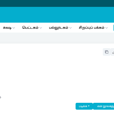
சுவடி
பெட்டகம்
பல்லூடகம்
சிறப்புப் பக்கம்
்
படிக்க
என் நூலகத்த