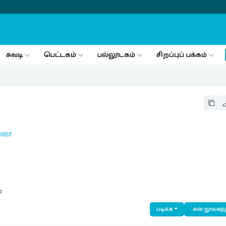
சுவடி
பெட்டகம்
பல்லூடகம்
சிறப்புப் பக்கம்
ுரை
்
படிக்க
என் நூலகத்த