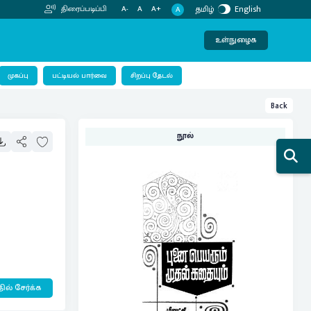
தமிழ்
English
திரைப்படிப்பி
A-
A
A+
A
உள்நுழைக
பட்டியல் பார்வை
முகப்பு
சிறப்பு தேடல்
Back
நூல்
ில் சேர்க்க