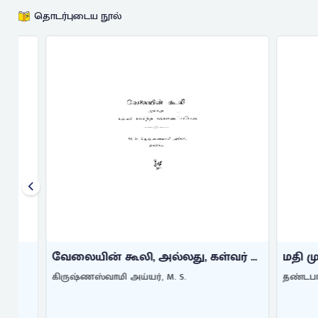
தொடர்புடைய நூல்
வேலையின் கூலி, அல்லது, கள்வர் ...
மதி முகி
கிருஷ்ணஸ்வாமி அய்யர், M. S.
தண்டபாணி ப