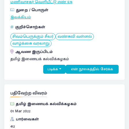
மணிவாசகர் வெளியீட்டு எண்
674
துறை / பொருள்
இலக்கியம்
குறிச்சொற்கள்
சிவம்பெருக்கும் சீலர்
வண்கவி வள்ளல்
வாழ்க்கை வரலாறு
ஆவண இருப்பிடம்
தமிழ் இணையக் கல்விக்கழகம்
படிக்க
என் நூலகத்தில் சேர்க்க
பதிவேற்ற விவரம்
தமிழ் இணையக் கல்விக்கழகம்
01 Mar 2022
பார்வைகள்
412