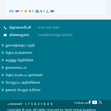
2
|
0
|
0
|
387
K+
தொலைபேசி
:
91-44-2220 9400
மின்னஞ்சல்
:
tva[at]tn[dot]gov[dot]in
நூலகத்தைப் பற்றி
தொடர்புகொள்ள
கருத்து தெரிவிக்க
தளவரைபடம்
தொடர்புடைய தளங்கள்
பொறுப்பு அறிவிக்கை
தகவல் பெறும் உரிமை
Follow us!
1
7
5
0
2
1
8
4
9
பார்வைகள்
Copyright © 2026, All rights reserved by Tamil Virtual Academy