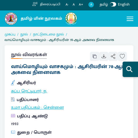
தமிழ்
English
திரைப்படிப்பி
A
A-
A
A+
முகப்பு
நூல்
நாட்டுடைமை நூல்
வாய்மொழியும் வாசகமும் : ஆசிரியரின் 78-ஆம் அகவை நினைவாக
நூல் விவரங்கள்
வாய்மொழியும் வாசகமும் : ஆசிரியரின் 78-ஆம்
அகவை நினைவாக
ஆசிரியர்
சுப்பு ரெட்டியார், ந.
பதிப்பாளர்
உமா பதிப்பகம்
:
சென்னை
பதிப்பு ஆண்டு
1993
துறை / பொருள்