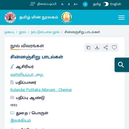
தமிழ்
English
திரைப்படிப்பி
A
A-
A
A+
முகப்பு
நூல்
நாட்டுடைமை நூல்
சின்னஞ்சிறு பாடல்கள்
நூல் விவரங்கள்
சின்னஞ்சிறு பாடல்கள்
ஆசிரியர்
வள்ளியப்பா, அழ.
பதிப்பாளர்
Kulandai Puthaka Nilayam
:
Chennai
பதிப்பு ஆண்டு
1992
துறை / பொருள்
இலக்கியம்