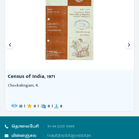
Census of India, 1971
Chockalingam, K.
33
|
0
|
0
|
0
தொலைபேசி
:
91-44-2220 9400
மின்னஞ்சல்
:
tva[at]tn[dot]gov[dot]in