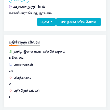
ஆவண இருப்பிடம்
கன்னிமாரா பொது நூலகம்
படிக்க
என் நூலகத்தில் சேர்க்க
பதிவேற்ற விவரம்
தமிழ் இணையக் கல்விக்கழகம்
17 Dec 2021
பார்வைகள்
275
பிடித்தவை
0
பதிவிறக்கங்கள்
1