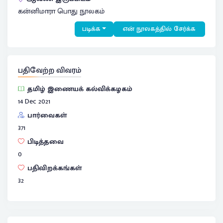
கன்னிமாரா பொது நூலகம்
படிக்க
என் நூலகத்தில் சேர்க்க
பதிவேற்ற விவரம்
தமிழ் இணையக் கல்விக்கழகம்
14 Dec 2021
பார்வைகள்
371
பிடித்தவை
0
பதிவிறக்கங்கள்
32