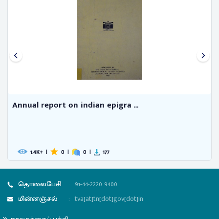
Annual report on indian epigra ...
1.4
|
0
|
0
|
177
K+
தொலைபேசி
:
91-44-2220 9400
மின்னஞ்சல்
:
tva[at]tn[dot]gov[dot]in