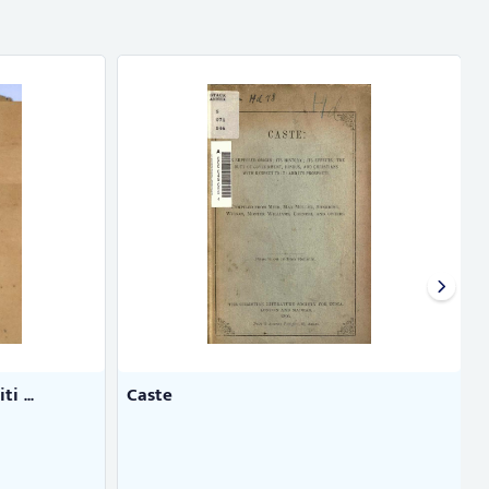
i ...
Caste
S