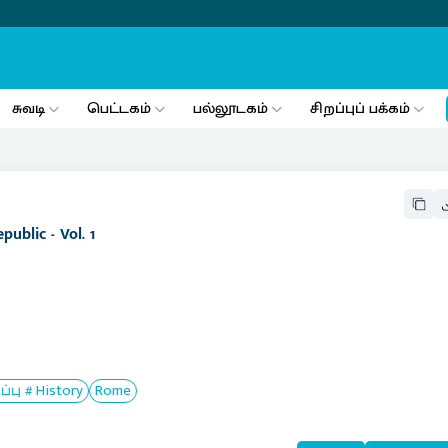
சுவடி
பெட்டகம்
பல்லூடகம்
சிறப்புப் பக்கம்
ublic - Vol. 1
ு # History
Rome