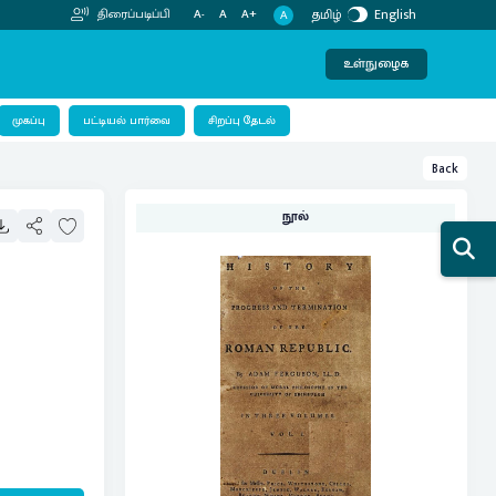
தமிழ்
English
திரைப்படிப்பி
A-
A
A+
A
உள்நுழைக
பட்டியல் பார்வை
முகப்பு
சிறப்பு தேடல்
Back
நூல்