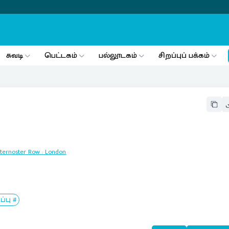
சுவடி
பெட்டகம்
பல்லூடகம்
சிறப்புப் பக்கம்
aternoster Row
:
London
பு #