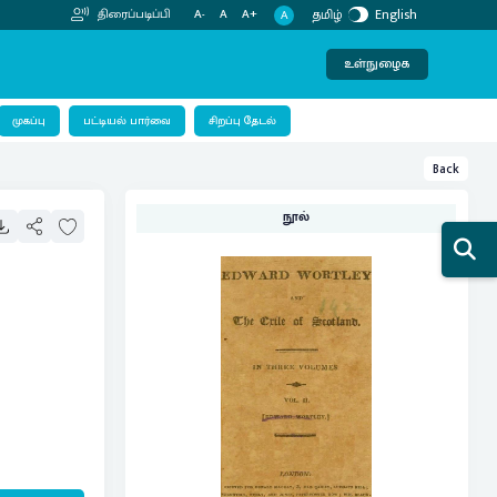
தமிழ்
English
திரைப்படிப்பி
A-
A
A+
A
உள்நுழைக
பட்டியல் பார்வை
முகப்பு
சிறப்பு தேடல்
Back
நூல்