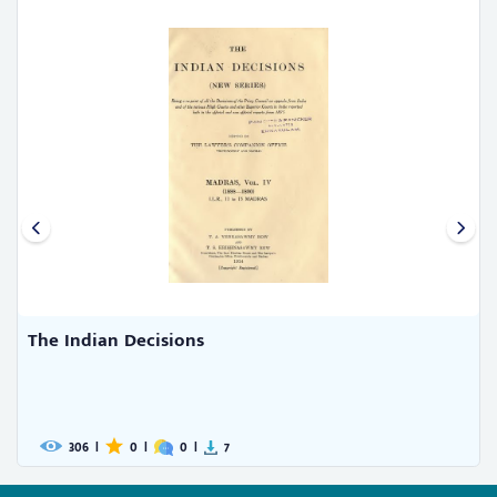
The South Indian Amphibia in t ...
Thomas Satyamurti, S.
359
|
0
|
0
|
4