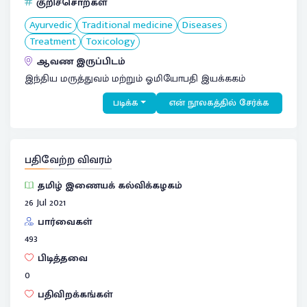
குறிச்சொற்கள்
Ayurvedic
Traditional medicine
Diseases
Treatment
Toxicology
ஆவண இருப்பிடம்
இந்திய மருத்துவம் மற்றும் ஓமியோபதி இயக்ககம்
படிக்க
என் நூலகத்தில் சேர்க்க
பதிவேற்ற விவரம்
தமிழ் இணையக் கல்விக்கழகம்
26 Jul 2021
பார்வைகள்
493
பிடித்தவை
0
பதிவிறக்கங்கள்