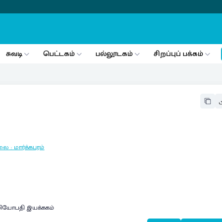
சுவடி
பெட்டகம்
பல்லூடகம்
சிறப்புப் பக்கம்
ாலை
:
மார்க்கபுரம்
ஓமியோபதி இயக்ககம்