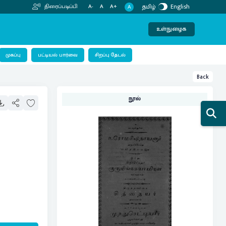
தமிழ்
English
திரைப்படிப்பி
A-
A
A+
A
உள்நுழைக
பட்டியல் பார்வை
முகப்பு
சிறப்பு தேடல்
Back
நூல்