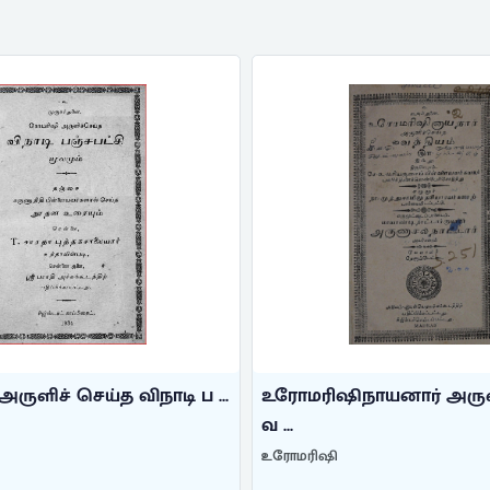
ருளிச் செய்த விநாடி ப ...
உரோமரிஷிநாயனார் அருள
வ ...
உரோமரிஷி