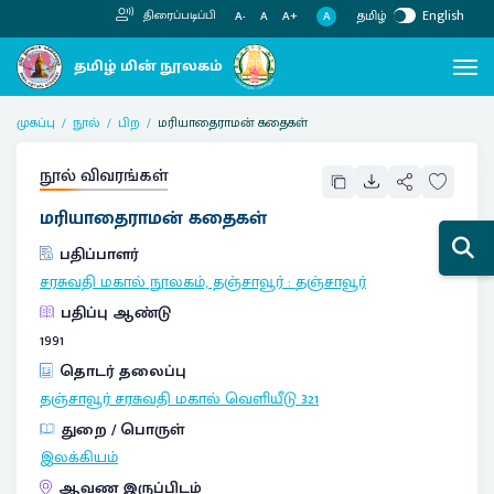
தமிழ்
English
திரைப்படிப்பி
A
A-
A
A+
முகப்பு
நூல்
பிற
மரியாதைராமன் கதைகள்
நூல் விவரங்கள்
மரியாதைராமன் கதைகள்
பதிப்பாளர்
சரசுவதி மகால் நூலகம், தஞ்சாவூர்
:
தஞ்சாவூர்
பதிப்பு ஆண்டு
1991
தொடர் தலைப்பு
தஞ்சாவூர் சரசுவதி மகால் வெளியீடு
321
துறை / பொருள்
இலக்கியம்
ஆவண இருப்பிடம்