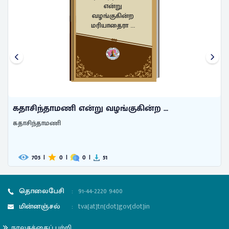
என்று
வழங்குகின்ற
மரியாதைரா ...
கதாசிந்தாமணி என்று வழங்குகின்ற ...
கதாசிந்தாமணி
705
|
0
|
0
|
51
தொலைபேசி
:
91-44-2220 9400
மின்னஞ்சல்
:
tva[at]tn[dot]gov[dot]in
நூலகத்தைப் பற்றி