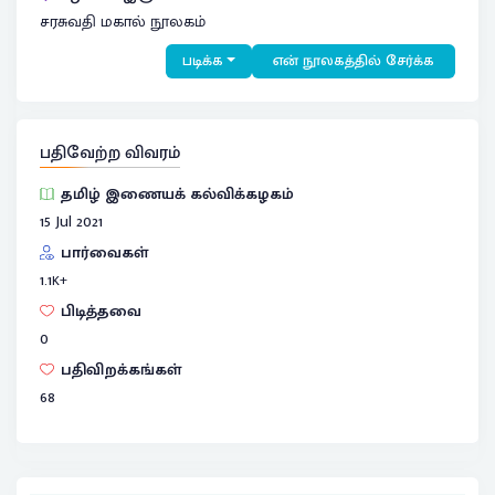
சரசுவதி மகால் நூலகம்
படிக்க
என் நூலகத்தில் சேர்க்க
பதிவேற்ற விவரம்
தமிழ் இணையக் கல்விக்கழகம்
15 Jul 2021
பார்வைகள்
1.1
K+
பிடித்தவை
0
பதிவிறக்கங்கள்
68