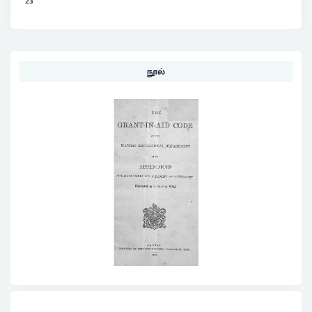
23
நூல்