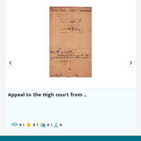
Appeal to the High court from ...
9
|
0
|
0
|
0