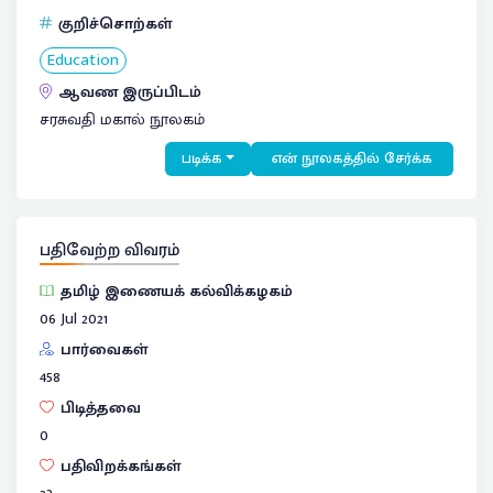
குறிச்சொற்கள்
Education
ஆவண இருப்பிடம்
சரசுவதி மகால் நூலகம்
படிக்க
என் நூலகத்தில் சேர்க்க
பதிவேற்ற விவரம்
தமிழ் இணையக் கல்விக்கழகம்
06 Jul 2021
பார்வைகள்
458
பிடித்தவை
0
பதிவிறக்கங்கள்