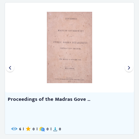
Proceedings of the Madras Gove ...
6
|
0
|
0
|
0