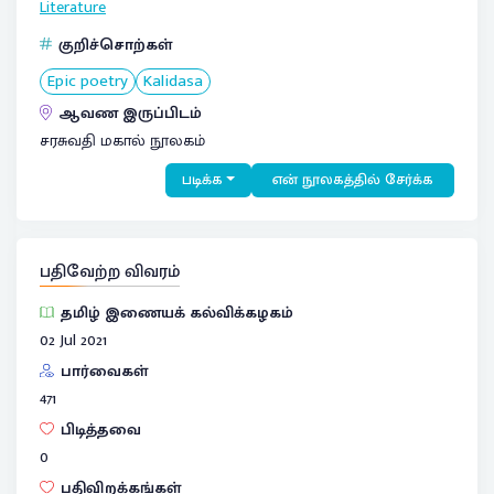
Literature
குறிச்சொற்கள்
Epic poetry
Kalidasa
ஆவண இருப்பிடம்
சரசுவதி மகால் நூலகம்
படிக்க
என் நூலகத்தில் சேர்க்க
பதிவேற்ற விவரம்
தமிழ் இணையக் கல்விக்கழகம்
02 Jul 2021
பார்வைகள்
471
பிடித்தவை
0
பதிவிறக்கங்கள்