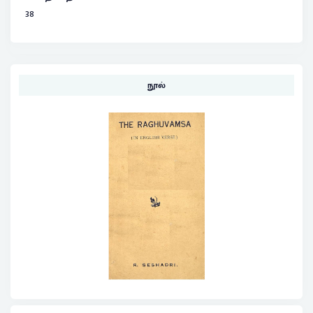
38
நூல்