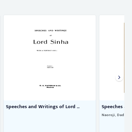
rd ...
Speeches and writings of Dadab ...
Naoroji, Dadabhai
W