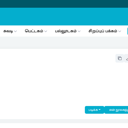
சுவடி
பெட்டகம்
பல்லூடகம்
சிறப்புப் பக்கம்
படிக்க
என் நூலகத்த