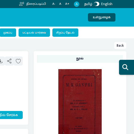
தமிழ்
English
திரைப்படிப்பி
A-
A
A+
A
உள்நுழைக
பட்டியல் பார்வை
முகப்பு
சிறப்பு தேடல்
Back
நூல்
ில் சேர்க்க