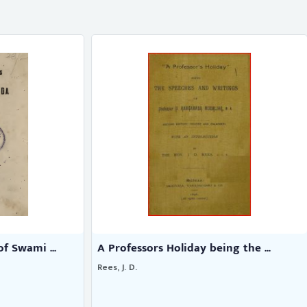
s Holiday being the ...
Speeches and Writings of Lo