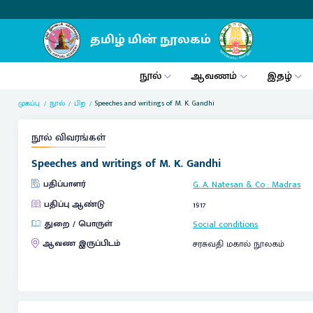
நூல்
ஆவணம்
இதழ்
முகப்பு
நூல்
பிற
Speeches and writings of M. K. Gandhi
நூல் விவரங்கள்
Speeches and writings of M. K. Gandhi
பதிப்பாளர்
G. A. Natesan & Co
:
Madras
பதிப்பு ஆண்டு
1917
துறை / பொருள்
Social conditions
ஆவண இருப்பிடம்
சரசுவதி மகால் நூலகம்