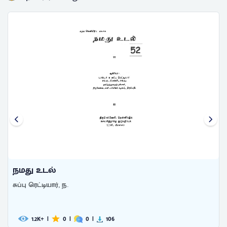
நமது உடல்
சுப்பு ரெட்டியார், ந.
1.2
|
0
|
0
|
106
K+