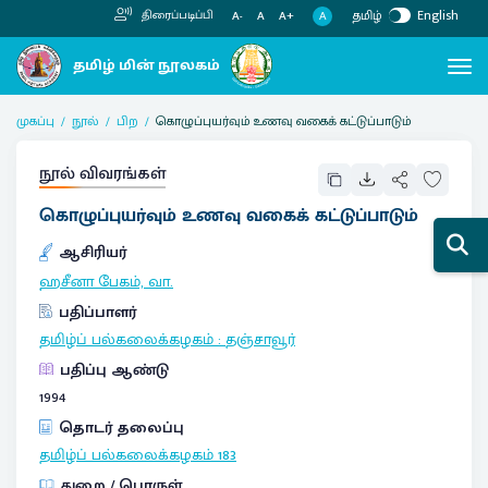
தமிழ்
English
திரைப்படிப்பி
A
A-
A
A+
முகப்பு
நூல்
பிற
கொழுப்புயர்வும் உணவு வகைக் கட்டுப்பாடும்
நூல் விவரங்கள்
கொழுப்புயர்வும் உணவு வகைக் கட்டுப்பாடும்
ஆசிரியர்
ஹசீனா பேகம், வா.
பதிப்பாளர்
தமிழ்ப் பல்கலைக்கழகம்
:
தஞ்சாவூர்
பதிப்பு ஆண்டு
1994
தொடர் தலைப்பு
தமிழ்ப் பல்கலைக்கழகம்
183
துறை / பொருள்