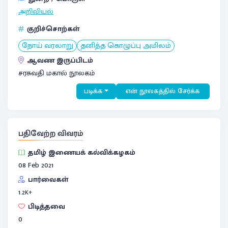
அறிவியல்
குறிச்சொற்கள்
நோய் வரலாறு
தனித்த கொழுப்பு அமிலம்
ஆவண இருப்பிடம்
சரசுவதி மகால் நூலகம்
படிக்க
என் நூலகத்தில் சேர்க்க
பதிவேற்ற விவரம்
தமிழ் இணையக் கல்விக்கழகம்
08 Feb 2021
பார்வைகள்
1.2
K+
பிடித்தவை
0