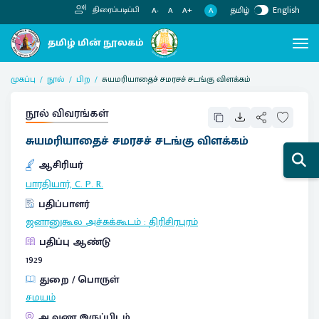
தமிழ்
English
திரைப்படிப்பி
A
A-
A
A+
முகப்பு
நூல்
பிற
சுயமரியாதைச் சமரசச் சடங்கு விளக்கம்
நூல் விவரங்கள்
சுயமரியாதைச் சமரசச் சடங்கு விளக்கம்
ஆசிரியர்
பாரதியார், C. P. R.
பதிப்பாளர்
ஜனானுகூல அச்சுக்கூடம்
:
திரிசிரபுரம்
பதிப்பு ஆண்டு
1929
துறை / பொருள்
சமயம்
ஆவண இருப்பிடம்