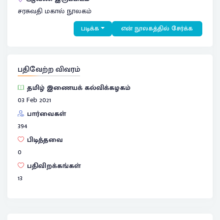
சரசுவதி மகால் நூலகம்
படிக்க
என் நூலகத்தில் சேர்க்க
பதிவேற்ற விவரம்
தமிழ் இணையக் கல்விக்கழகம்
03 Feb 2021
பார்வைகள்
394
பிடித்தவை
0
பதிவிறக்கங்கள்
13