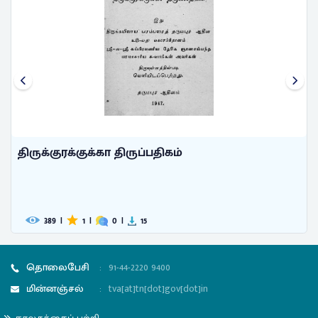
திருக்குரக்குக்கா திருப்பதிகம்
389
|
1
|
0
|
15
தொலைபேசி
:
91-44-2220 9400
மின்னஞ்சல்
:
tva[at]tn[dot]gov[dot]in