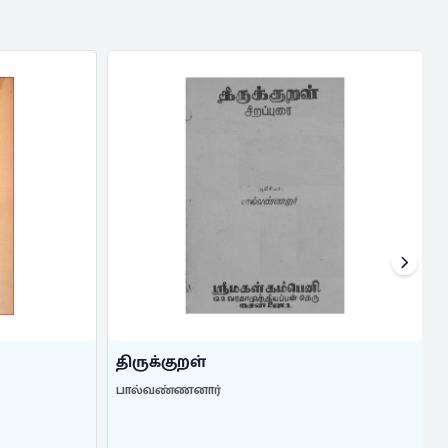
திருக்குறள்
பால்வண்ணனார்