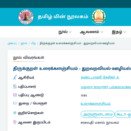
நூல்
ஆவணம்
இதழ்
முகப்பு
நூல்
பிற
திருக்குறள் உரைக்களஞ்சியம் : துறவறவியல்-ஊழியல்
நூல் விவரங்கள்
திருக்குறள் உரைக்களஞ்சியம் : துறவறவியல்-ஊழியல்
தண்டபாணி தேசிகர், ச.
ஆசிரியர்
பதிப்பாளர்
மதுரை காமராசர் பல்கலைக்க
பதிப்பு ஆண்டு
1986
துறை / பொருள்
உரைக்களஞ்சியம்
குறிச்சொற்கள்
அருளுடைமை
கூடா ஒ
ஆவண இருப்பிடம்
சரசுவதி மகால் நூலகம்