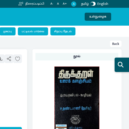
தமிழ்
English
திரைப்படிப்பி
A-
A
A+
A
உள்நுழைக
பட்டியல் பார்வை
முகப்பு
சிறப்பு தேடல்
Back
நூல்