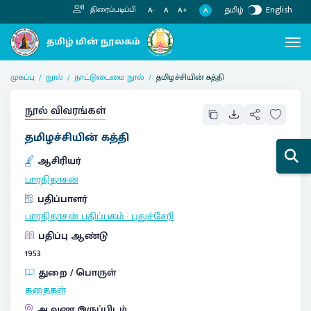
தமிழ்
English
திரைப்படிப்பி
A
A-
A
A+
முகப்பு
நூல்
நாட்டுடைமை நூல்
தமிழச்சியின் கத்தி
நூல் விவரங்கள்
தமிழச்சியின் கத்தி
ஆசிரியர்
பாரதிதாசன்
பதிப்பாளர்
பாரதிதாசன் பதிப்பகம்
:
புதுச்சேரி
பதிப்பு ஆண்டு
1953
துறை / பொருள்
கதைகள்
ஆவண இருப்பிடம்