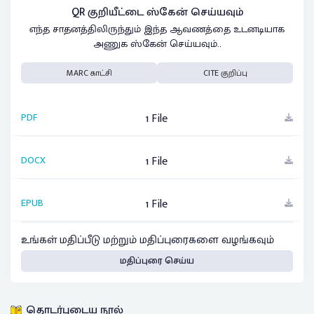
QR குறியீட்டை ஸ்கேன் செய்யவும்
எந்த சாதனத்திலிருந்தும் இந்த ஆவணத்தை உடனடியாக
அணுக ஸ்கேன் செய்யவும்..
MARC காட்சி
CITE குறிப்பு
PDF
1 File
DOCX
1 File
EPUB
1 File
உங்கள் மதிப்பீடு மற்றும் மதிப்புரைகளை வழங்கவும்
மதிப்புரை செய்ய
தொடர்புடைய நூல்