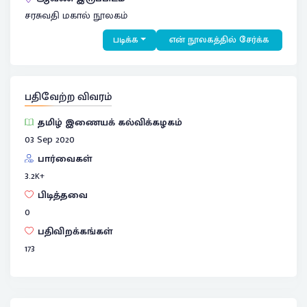
சரசுவதி மகால் நூலகம்
படிக்க
என் நூலகத்தில் சேர்க்க
பதிவேற்ற விவரம்
தமிழ் இணையக் கல்விக்கழகம்
03 Sep 2020
பார்வைகள்
3.2
K+
பிடித்தவை
0
பதிவிறக்கங்கள்
173