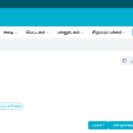
சுவடி
பெட்டகம்
பல்லூடகம்
சிறப்புப் பக்கம்
பு # Poem
படிக்க
என் நூலகத்த