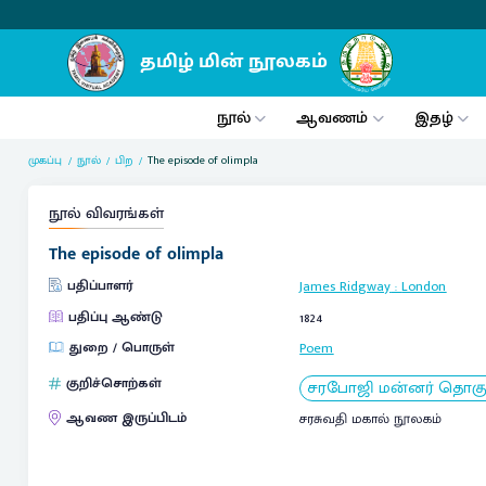
நூல்
ஆவணம்
இதழ்
முகப்பு
நூல்
பிற
The episode of olimpla
நூல் விவரங்கள்
The episode of olimpla
பதிப்பாளர்
James Ridgway
:
London
பதிப்பு ஆண்டு
1824
துறை / பொருள்
Poem
குறிச்சொற்கள்
சரபோஜி மன்னர் தொகுப்
ஆவண இருப்பிடம்
சரசுவதி மகால் நூலகம்