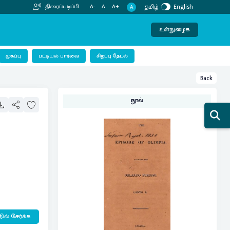
தமிழ்
English
திரைப்படிப்பி
A-
A
A+
A
உள்நுழைக
பட்டியல் பார்வை
முகப்பு
சிறப்பு தேடல்
Back
நூல்
ில் சேர்க்க