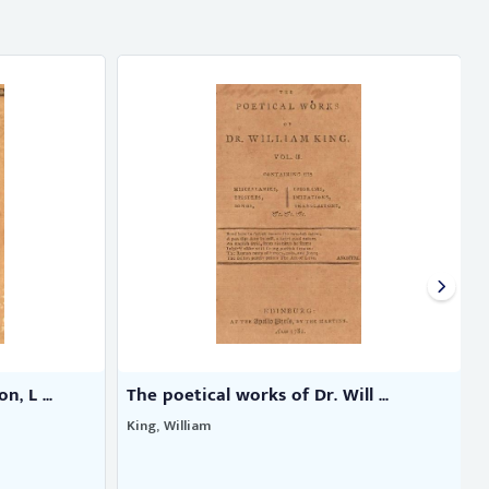
, L ...
The poetical works of Dr. Will ...
King, William