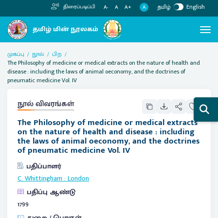
தமிழ்
English
திரைப்படிப்பி
A
A-
A
A+
முகப்பு
நூல்
பிற
The Philosophy of medicine or medical extracts on the nature of health and
disease : including the laws of animal oeconomy, and the doctrines of
pneumatic medicine Vol. IV
நூல் விவரங்கள்
The Philosophy of medicine or medical extracts
on the nature of health and disease : including
the laws of animal oeconomy, and the doctrines
of pneumatic medicine Vol. IV
பதிப்பாளர்
C. Whittingham
:
London
பதிப்பு ஆண்டு
1799
துறை / பொருள்