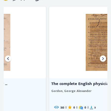
The complete English physician ...
Gordon, George Alexander
353
|
0
|
0
|
5