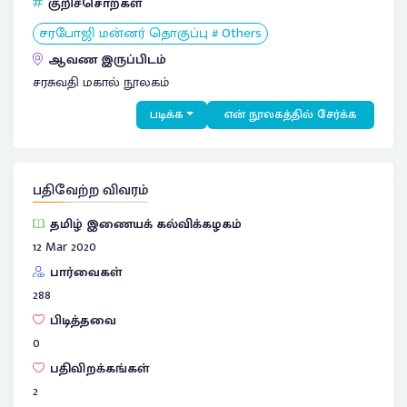
குறிச்சொற்கள்
சரபோஜி மன்னர் தொகுப்பு # Others
ஆவண இருப்பிடம்
சரசுவதி மகால் நூலகம்
படிக்க
என் நூலகத்தில் சேர்க்க
பதிவேற்ற விவரம்
தமிழ் இணையக் கல்விக்கழகம்
12 Mar 2020
பார்வைகள்
288
பிடித்தவை
0
பதிவிறக்கங்கள்
2