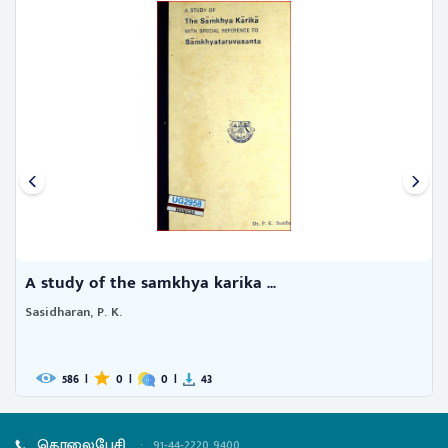
A study of the samkhya karika ...
Sasidharan, P. K.
586
|
0
|
0
|
43
தொலைபேசி
:
91-44-2220 9400