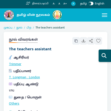
தமிழ்
English
திரைப்படிப்பி
A
A-
A
A+
முகப்பு
நூல்
பிற
The teachers assistant
நூல் விவரங்கள்
The teachers assistant
ஆசிரியர்
Trimmer
பதிப்பாளர்
T. Longman
:
London
பதிப்பு ஆண்டு
1792
துறை / பொருள்
Others