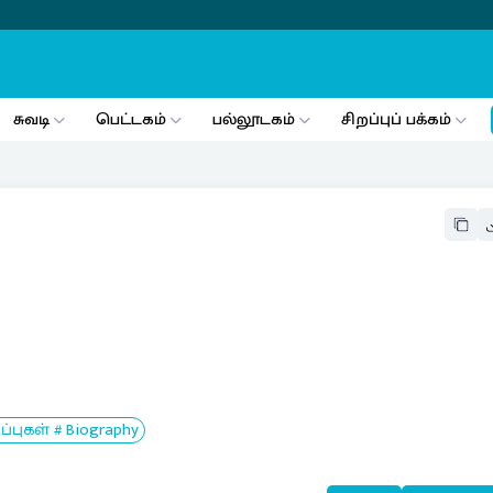
சுவடி
பெட்டகம்
பல்லூடகம்
சிறப்புப் பக்கம்
ுகள் # Biography