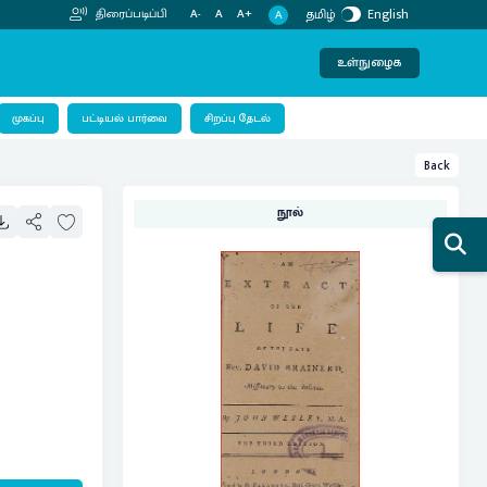
தமிழ்
English
திரைப்படிப்பி
A-
A
A+
A
உள்நுழைக
பட்டியல் பார்வை
முகப்பு
சிறப்பு தேடல்
Back
நூல்