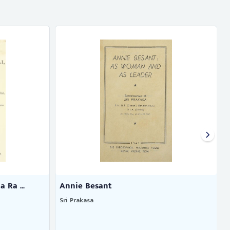
 Ra ...
Annie Besant
Sri Prakasa
P