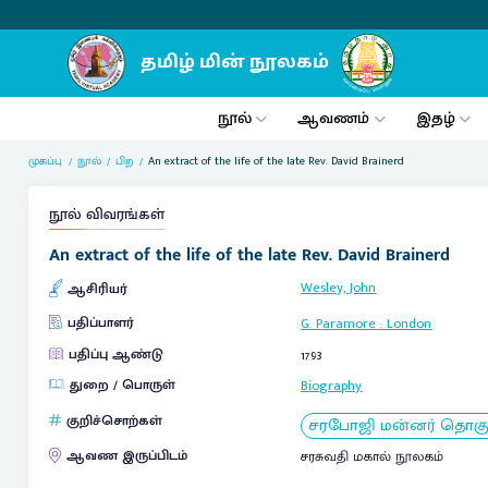
நூல்
ஆவணம்
இதழ்
முகப்பு
நூல்
பிற
An extract of the life of the late Rev. David Brainerd
நூல் விவரங்கள்
An extract of the life of the late Rev. David Brainerd
Wesley, John
ஆசிரியர்
பதிப்பாளர்
G. Paramore
:
London
பதிப்பு ஆண்டு
1793
துறை / பொருள்
Biography
குறிச்சொற்கள்
சரபோஜி மன்னர் தொகுப்ப
ஆவண இருப்பிடம்
சரசுவதி மகால் நூலகம்