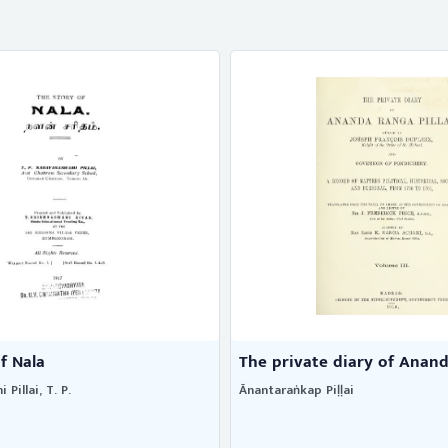
f Nala
The private diary of Ananda
Pillai, T. P.
Ānantaraṅkap Piḷḷai