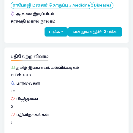
சரபோஜி மன்னர் தொகுப்பு # Medicine
Diseases
ஆவண இருப்பிடம்
சரசுவதி மகால் நூலகம்
படிக்க
என் நூலகத்தில் சேர்க்க
பதிவேற்ற விவரம்
தமிழ் இணையக் கல்விக்கழகம்
21 Feb 2020
பார்வைகள்
321
பிடித்தவை
0
பதிவிறக்கங்கள்
5