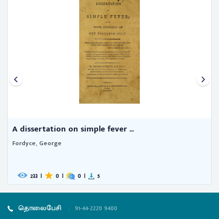
le fever ...
A new approach to cance
Thomson, James C.
5
342
|
0
|
0
|
3
தொலைபேசி
:
91-44-2220 9400