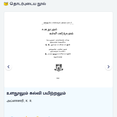
தொடர்புடைய நூல்
உளநூலும் கல்வி பயிற்றலும்
அப்ளாசாரி, K. R.