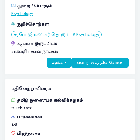
துறை / பொருள்
Psychology
குறிச்சொற்கள்
சரபோஜி மன்னர் தொகுப்பு # Psychology
ஆவண இருப்பிடம்
சரசுவதி மகால் நூலகம்
படிக்க
என் நூலகத்தில் சேர்க்க
பதிவேற்ற விவரம்
தமிழ் இணையக் கல்விக்கழகம்
21 Feb 2020
பார்வைகள்
428
பிடித்தவை