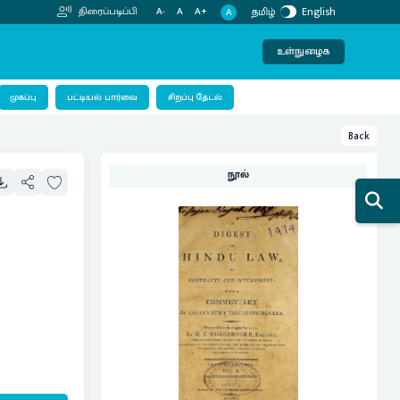
தமிழ்
English
திரைப்படிப்பி
A-
A
A+
A
உள்நுழைக
பட்டியல் பார்வை
முகப்பு
சிறப்பு தேடல்
Back
நூல்