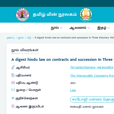
நூல்
ஆவணம்
இதழ்
முகப்பு
நூல்
பிற
A digest hindu law on contracts and succession In Three Volumes, Vol
நூல் விவரங்கள்
A digest hindu law on contracts and succession In Three
Tercapanchanana, Jagannatha
ஆசிரியர்
பதிப்பாளர்
The Honourable Companys Pre
பதிப்பு ஆண்டு
1801
துறை / பொருள்
Law
குறிச்சொற்கள்
சரபோஜி மன்னர் தொகுப்
ஆவண இருப்பிடம்
சரசுவதி மகால் நூலகம்