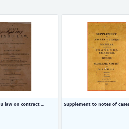
to notes of cases a ...
Court of Appeal Cases of Cey