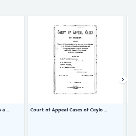
lo ...
A manual of the Law of Torts a ...
Collett, Charles