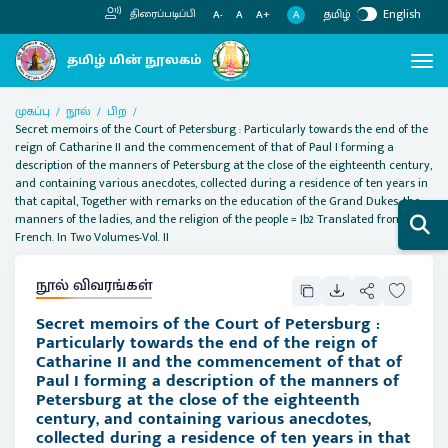
தமிழ்
English
திரைப்படிப்பி
A
A-
A
A+
முகப்பு
நூல்
பிற
Secret memoirs of the Court of Petersburg : Particularly towards the end of the
reign of Catharine II and the commencement of that of Paul I forming a
description of the manners of Petersburg at the close of the eighteenth century,
and containing various anecdotes, collected during a residence of ten years in
that capital, Together with remarks on the education of the Grand Dukes, the
manners of the ladies, and the religion of the people = |b2 Translated from the
French. In Two Volumes-Vol. II
நூல் விவரங்கள்
Secret memoirs of the Court of Petersburg :
Particularly towards the end of the reign of
Catharine II and the commencement of that of
Paul I forming a description of the manners of
Petersburg at the close of the eighteenth
century, and containing various anecdotes,
collected during a residence of ten years in that