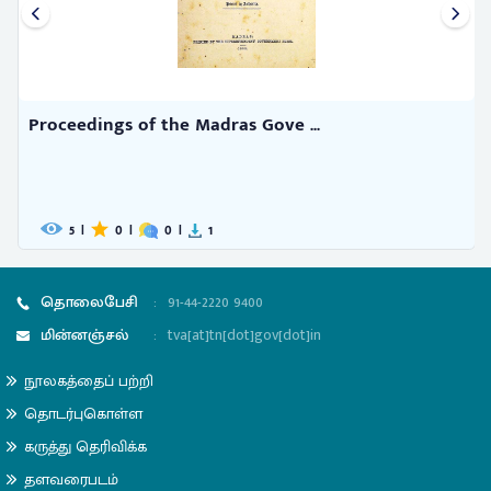
Proceedings of the Madras Gove ...
5
|
0
|
0
|
1
தொலைபேசி
:
91-44-2220 9400
மின்னஞ்சல்
:
tva[at]tn[dot]gov[dot]in
நூலகத்தைப் பற்றி
தொடர்புகொள்ள
கருத்து தெரிவிக்க
தளவரைபடம்