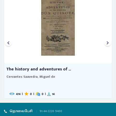
The history and adventures of ...
Cervantes Saavedra, Miguel de
474
|
0
|
0
|
14
தொலைபேசி
:
91-44-2220 9400