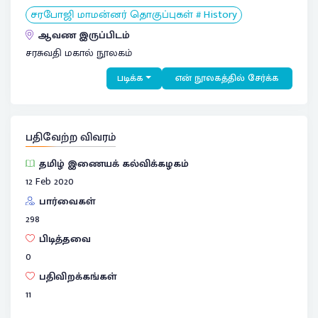
சரபோஜி மாமன்னர் தொகுப்புகள் # History
ஆவண இருப்பிடம்
சரசுவதி மகால் நூலகம்
படிக்க
என் நூலகத்தில் சேர்க்க
பதிவேற்ற விவரம்
தமிழ் இணையக் கல்விக்கழகம்
12 Feb 2020
பார்வைகள்
298
பிடித்தவை
0
பதிவிறக்கங்கள்
11