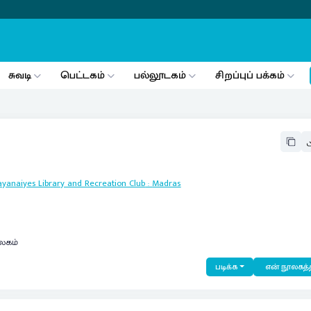
சுவடி
பெட்டகம்
பல்லூடகம்
சிறப்புப் பக்கம்
yanaiyes Library and Recreation Club
:
Madras
லகம்
படிக்க
என் நூலகத்த