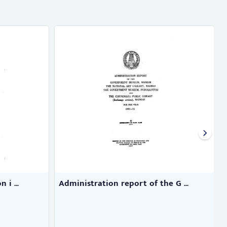
 i ...
Administration report of the G ...
K