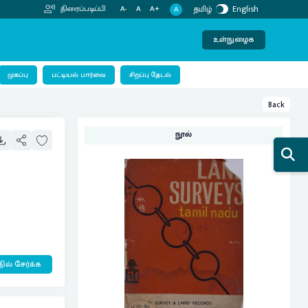
தமிழ்
English
திரைப்படிப்பி
A-
A
A+
A
உள்நுழைக
பட்டியல் பார்வை
முகப்பு
சிறப்பு தேடல்
Back
நூல்
ில் சேர்க்க