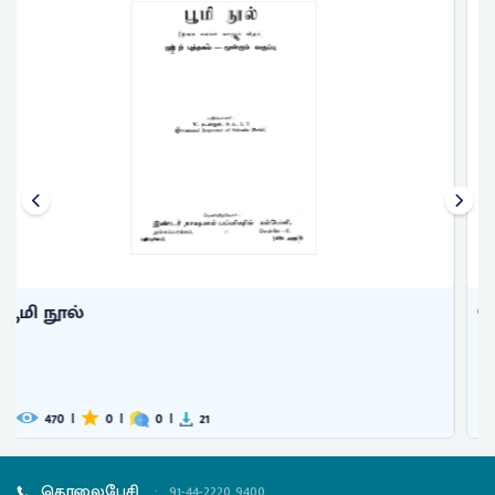
பொது இயந்திரவியல்
593
|
0
|
0
|
33
தொலைபேசி
:
91-44-2220 9400