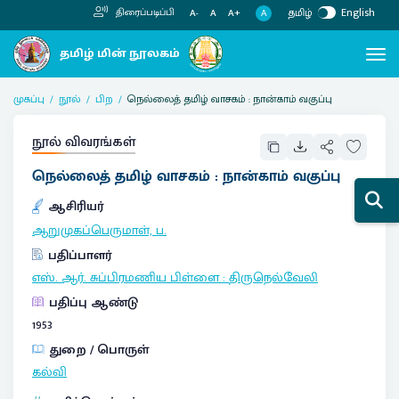
தமிழ்
English
திரைப்படிப்பி
A
A-
A
A+
முகப்பு
நூல்
பிற
நெல்லைத் தமிழ் வாசகம் : நான்காம் வகுப்பு
நூல் விவரங்கள்
நெல்லைத் தமிழ் வாசகம் : நான்காம் வகுப்பு
ஆசிரியர்
ஆறுமுகப்பெருமாள், ப.
பதிப்பாளர்
எஸ். ஆர். சுப்பிரமணிய பிள்ளை
:
திருநெல்வேலி
பதிப்பு ஆண்டு
1953
துறை / பொருள்
கல்வி