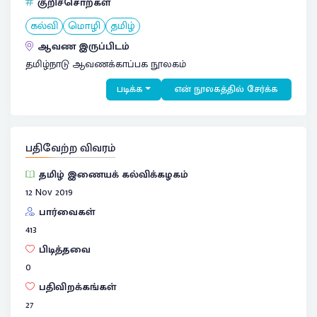
குறிச்சொற்கள்
கல்வி
மொழி
தமிழ்
ஆவண இருப்பிடம்
தமிழ்நாடு ஆவணக்காப்பக நூலகம்
படிக்க
என் நூலகத்தில் சேர்க்க
பதிவேற்ற விவரம்
தமிழ் இணையக் கல்விக்கழகம்
12 Nov 2019
பார்வைகள்
413
பிடித்தவை
0
பதிவிறக்கங்கள்
27