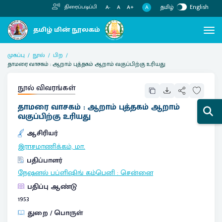
தமிழ்
English
திரைப்படிப்பி
A
A-
A
A+
முகப்பு
நூல்
பிற
தாமரை வாசகம் : ஆறாம் புத்தகம் ஆறாம் வகுப்பிற்கு உரியது
நூல் விவரங்கள்
தாமரை வாசகம் : ஆறாம் புத்தகம் ஆறாம்
வகுப்பிற்கு உரியது
ஆசிரியர்
இராசமாணிக்கம், மா.
பதிப்பாளர்
நேஷனல் பப்ளிஷிங் கம்பெனி
:
சென்னை
பதிப்பு ஆண்டு
1953
துறை / பொருள்