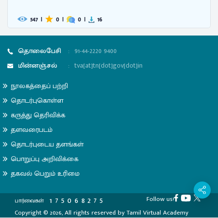
547
|
0
|
0
|
16
தொலைபேசி
:
91-44-2220 9400
மின்னஞ்சல்
:
tva[at]tn[dot]gov[dot]in
நூலகத்தைப் பற்றி
தொடர்புகொள்ள
கருத்து தெரிவிக்க
தளவரைபடம்
தொடர்புடைய தளங்கள்
பொறுப்பு அறிவிக்கை
தகவல் பெறும் உரிமை
Follow us!
1
7
5
0
6
8
2
7
5
பார்வைகள்
Copyright © 2026, All rights reserved by Tamil Virtual Academy