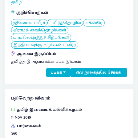
தமிழ்
குறிச்சொற்கள்
ஜினோவா வீரர்
பயிர்த்தொழில்
எக்ஸ்ரே
கிராமக் கைக்தொழில்கள்
மாமல்லபுரத்துச் சிற்பங்கள்
இந்தியாவுக்கு வழி கண்ட வீரர்
ஆவண இருப்பிடம்
தமிழ்நாடு ஆவணக்காப்பக நூலகம்
படிக்க
என் நூலகத்தில் சேர்க்க
பதிவேற்ற விவரம்
தமிழ் இணையக் கல்விக்கழகம்
11 Nov 2019
பார்வைகள்
395