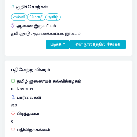
குறிச்சொற்கள்
கல்வி
மொழி
தமிழ்
ஆவண இருப்பிடம்
தமிழ்நாடு ஆவணக்காப்பக நூலகம்
படிக்க
என் நூலகத்தில் சேர்க்க
பதிவேற்ற விவரம்
தமிழ் இணையக் கல்விக்கழகம்
08 Nov 2019
பார்வைகள்
320
பிடித்தவை
0
பதிவிறக்கங்கள்