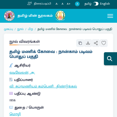
தமிழ்
English
திரைப்படிப்பி
A
A-
A
A+
முகப்பு
நூல்
பிற
தமிழ் மணிக் கோவை : நான்காம் படிவம் பொதுப் பகுதி
நூல் விவரங்கள்
தமிழ் மணிக் கோவை : நான்காம் படிவம்
பொதுப் பகுதி
ஆசிரியர்
வடிவேலன், அ.
பதிப்பாளர்
வி. சுப்ரமணியம் கம்பெனி
:
திண்டுக்கல்
பதிப்பு ஆண்டு
1956
துறை / பொருள்
மொழி