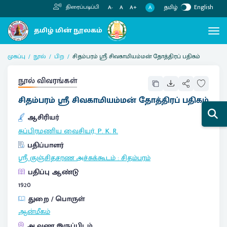
தமிழ்
English
திரைப்படிப்பி
A
A-
A
A+
முகப்பு
நூல்
பிற
சிதம்பரம் ஸ்ரீ சிவகாமியம்மன் தோத்திரப் பதிகம்
நூல் விவரங்கள்
சிதம்பரம் ஸ்ரீ சிவகாமியம்மன் தோத்திரப் பதிகம்
ஆசிரியர்
சுப்பிரமணிய வைசியர், P. K. R.
பதிப்பாளர்
ஸ்ரீ குஞ்சிதசரண அச்சுக்கூடம்
:
சிதம்பரம்
பதிப்பு ஆண்டு
1920
துறை / பொருள்
ஆன்மீகம்
ஆவண இருப்பிடம்