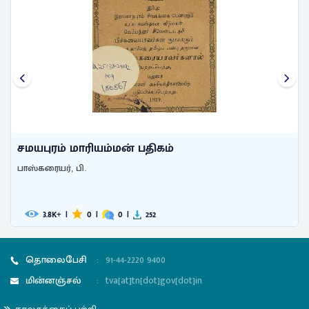
சமயபுரம் மாரியம்மன் பதிகம்
பாஸ்கரையர், பி.
3.8
|
0
|
0
|
252
K+
தொலைபேசி
:
91-44-2220 9400
மின்னஞ்சல்
:
tva[at]tn[dot]gov[dot]in