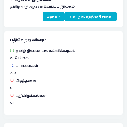
தமிழ்நாடு ஆவணக்காப்பக நூலகம்
படிக்க
என் நூலகத்தில் சேர்க்க
பதிவேற்ற விவரம்
தமிழ் இணையக் கல்விக்கழகம்
25 Oct 2019
பார்வைகள்
760
பிடித்தவை
0
பதிவிறக்கங்கள்
53