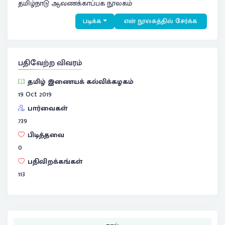
தமிழ்நாடு ஆவணக்காப்பக நூலகம்
படிக்க
என் நூலகத்தில் சேர்க்க
பதிவேற்ற விவரம்
தமிழ் இணையக் கல்விக்கழகம்
19 Oct 2019
பார்வைகள்
739
பிடித்தவை
0
பதிவிறக்கங்கள்
113