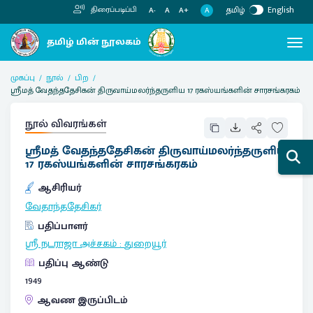
தமிழ்
English
திரைப்படிப்பி
A
A-
A
A+
முகப்பு
நூல்
பிற
ஸ்ரீமத் வேதந்ததேசிகன் திருவாய்மலர்ந்தருளிய 17 ரகஸ்யங்களின் சாரசங்கரகம்
நூல் விவரங்கள்
ஸ்ரீமத் வேதந்ததேசிகன் திருவாய்மலர்ந்தருளிய
17 ரகஸ்யங்களின் சாரசங்கரகம்
ஆசிரியர்
வேதாந்ததேசிகர்
பதிப்பாளர்
ஸ்ரீ நடராஜா அச்சகம்
:
துறையூர்
பதிப்பு ஆண்டு
1949
ஆவண இருப்பிடம்