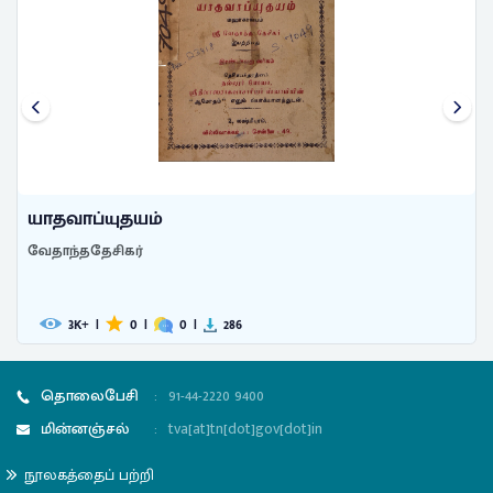
யாதவாப்யுதயம்
வேதாந்ததேசிகர்
3
|
0
|
0
|
286
K+
தொலைபேசி
:
91-44-2220 9400
மின்னஞ்சல்
:
tva[at]tn[dot]gov[dot]in
நூலகத்தைப் பற்றி