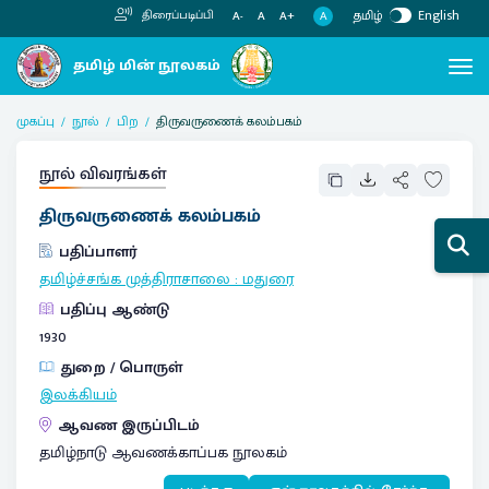
தமிழ்
English
திரைப்படிப்பி
A
A-
A
A+
முகப்பு
நூல்
பிற
திருவருணைக் கலம்பகம்
நூல் விவரங்கள்
திருவருணைக் கலம்பகம்
பதிப்பாளர்
தமிழ்ச்சங்க முத்திராசாலை
:
மதுரை
பதிப்பு ஆண்டு
1930
துறை / பொருள்
இலக்கியம்
ஆவண இருப்பிடம்
தமிழ்நாடு ஆவணக்காப்பக நூலகம்