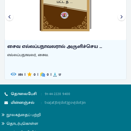
பட்ட த ...
சைவ எல்லப்பநாவலரால் அருளிச்செய ...
எல்லப்பநாவலர், சைவ.
595
|
0
|
0
|
17
தொலைபேசி
:
91-44-2220 9400
மின்னஞ்சல்
:
tva[at]tn[dot]gov[dot]in
நூலகத்தைப் பற்றி
தொடர்புகொள்ள