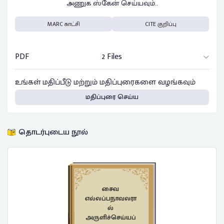
அணுக ஸ்கேன் செய்யவும்..
MARC காட்சி
CITE குறிப்பு
PDF
2 Files
உங்கள் மதிப்பீடு மற்றும் மதிப்புரைகளை வழங்கவும்
மதிப்புரை செய்ய
தொடர்புடைய நூல்
சைவ
எல்லப்பநாவலரா
ல்
அருளிச்செய்யப்