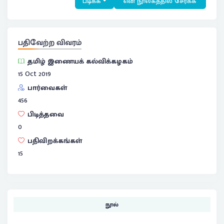
படிக்க
என் நூலகத்தில் சேர்க்க
பதிவேற்ற விவரம்
தமிழ் இணையக் கல்விக்கழகம்
15 Oct 2019
பார்வைகள்
456
பிடித்தவை
0
பதிவிறக்கங்கள்
15
நூல்