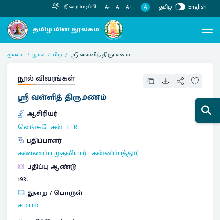
தமிழ்
English
திரைப்படிப்பி
A
A-
A
A+
முகப்பு
நூல்
பிற
ஸ்ரீ வள்ளித் திருமணம்
நூல் விவரங்கள்
ஸ்ரீ வள்ளித் திருமணம்
ஆசிரியர்
வெங்கடேசன், T. R.
பதிப்பாளர்
கண்ணப்ப முதலியார்
:
கன்னிப்பத்தூர்
பதிப்பு ஆண்டு
1932
துறை / பொருள்
சமயம்