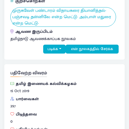
குறிச்சொற்கள்
முருகவேள் பண்டாரம் விநாயகரை தியானித்தல்-
பஞ்சவடி தன்னிலே என்ற மெட்டு- அம்பாள் மதுரை
என்ற மெட்டு-
ஆவண இருப்பிடம்
தமிழ்நாடு ஆவணக்காப்பக நூலகம்
படிக்க
என் நூலகத்தில் சேர்க்க
பதிவேற்ற விவரம்
தமிழ் இணையக் கல்விக்கழகம்
15 Oct 2019
பார்வைகள்
397
பிடித்தவை
0