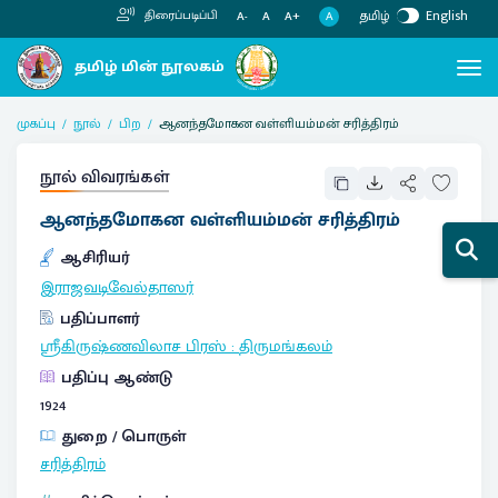
தமிழ்
English
திரைப்படிப்பி
A
A-
A
A+
முகப்பு
நூல்
பிற
ஆனந்தமோகன வள்ளியம்மன் சரித்திரம்
நூல் விவரங்கள்
ஆனந்தமோகன வள்ளியம்மன் சரித்திரம்
ஆசிரியர்
இராஜவடிவேல்தாஸர்
பதிப்பாளர்
ஸ்ரீகிருஷ்ணவிலாச பிரஸ்
:
திருமங்கலம்
பதிப்பு ஆண்டு
1924
துறை / பொருள்
சரித்திரம்