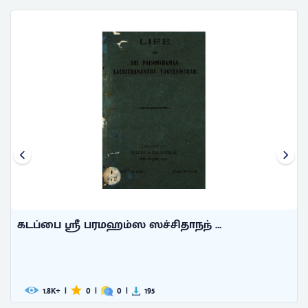
கடப்பை ஸ்ரீ பரமஹம்ஸ ஸச்சிதாநந் ...
1.8
|
0
|
0
|
195
K+