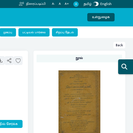
தமிழ்
English
திரைப்படிப்பி
A-
A
A+
A
உள்நுழைக
பட்டியல் பார்வை
முகப்பு
சிறப்பு தேடல்
Back
நூல்
ில் சேர்க்க