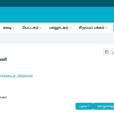
சுவடி
பெட்டகம்
பல்லூடகம்
சிறப்புப் பக்கம்
ிமணி
ச்சுக்கூடம்
:
சென்னை
லகம்
படிக்க
என் நூலகத்த