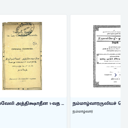
ன 1-வத ...
நம்மாழ்வாரருலியச் செய்த திருவா ...
நம்மாழ்வார்