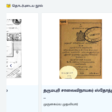
தொடர்புடைய நூல்
தருமபுரி சாலைவிநாயகர் ஸ்தோத்தி
ஸ்ரீ காஞ்சீ
...
அண்ணங்கராசார
முருகைய்ய முதலியார்