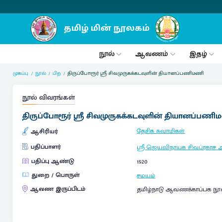
நூல்
ஆவணம்
இதழ்
முகப்பு
நூல்
பிற
திருப்போரூர் ஸ்ரீ சிவமுருகக்கடவுளின் தியானப்பணிமணி
நூல் விவரங்கள்
திருப்போரூர் ஸ்ரீ சிவமுருகக்கடவுளின் தியானப்பண
தேசிக சுவாமிகள்
ஆசிரியர்
பதிப்பாளர்
ஸ்ரீ ஜெயவிநாயக சிவப்ரகாச அ
பதிப்பு ஆண்டு
1920
துறை / பொருள்
சமயம்
ஆவண இருப்பிடம்
தமிழ்நாடு ஆவணக்காப்பக நூ