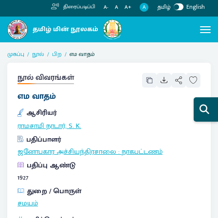
தமிழ்
English
திரைப்படிப்பி
A
A-
A
A+
முகப்பு
நூல்
பிற
எம வாதம்
நூல் விவரங்கள்
எம வாதம்
ஆசிரியர்
ராமசாமி நாடார், S. K.
பதிப்பாளர்
ஜனோபகார அச்சியந்திரசாலை
:
நாகபட்டணம்
பதிப்பு ஆண்டு
1927
துறை / பொருள்
சமயம்