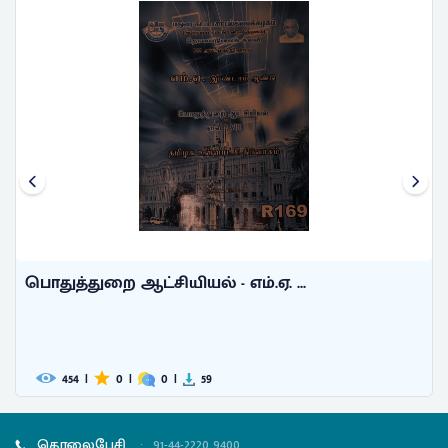
பொதுத்துறை ஆட்சியியல் - எம்.ஏ. ...
454
|
0
|
0
|
59
தொலைபேசி
:
91-44-2220 9400