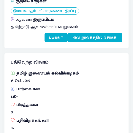
குறிச்சொற்கள்
இமயவாதம்- விசாரணை- தீர்ப்பு-
ஆவண இருப்பிடம்
தமிழ்நாடு ஆவணக்காப்பக நூலகம்
படிக்க
என் நூலகத்தில் சேர்க்க
பதிவேற்ற விவரம்
தமிழ் இணையக் கல்விக்கழகம்
15 Oct 2019
பார்வைகள்
1.1
K+
பிடித்தவை
0
பதிவிறக்கங்கள்
87