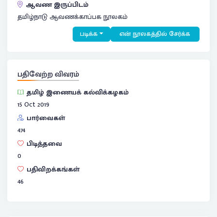
ஆவண இருப்பிடம்
தமிழ்நாடு ஆவணக்காப்பக நூலகம்
படிக்க
என் நூலகத்தில் சேர்க்க
பதிவேற்ற விவரம்
தமிழ் இணையக் கல்விக்கழகம்
15 Oct 2019
பார்வைகள்
474
பிடித்தவை
0
பதிவிறக்கங்கள்
46