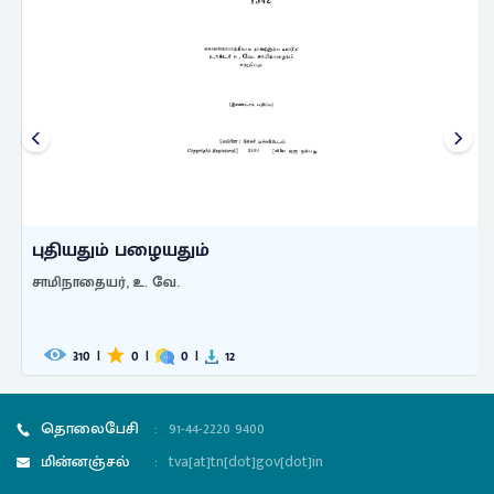
புதியதும் பழையதும்
சாமிநாதையர், உ. வே.
310
|
0
|
0
|
12
தொலைபேசி
:
91-44-2220 9400
மின்னஞ்சல்
:
tva[at]tn[dot]gov[dot]in