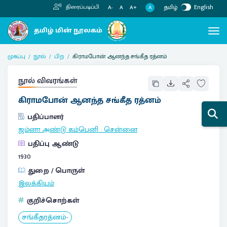
தமிழ்
English
திரைப்படிப்பி
A
A-
A
A+
முகப்பு
நூல்
பிற
கிராமபோன் ஆனந்த சங்கீத ரத்னம்
நூல் விவரங்கள்
கிராமபோன் ஆனந்த சங்கீத ரத்னம்
பதிப்பாளர்
ஜம்னா அண்டு கம்பெனி
:
சென்னை
பதிப்பு ஆண்டு
1930
துறை / பொருள்
இலக்கியம்
குறிச்சொற்கள்
சங்கீதரத்னம்-