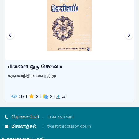
மொழிப்போரில் ஒரு களம்!
கருணாநிதி, கலைஞர் மு.
456
|
0
|
0
|
12
தொலைபேசி
:
91-44-2220 9400
மின்னஞ்சல்
:
tva[at]tn[dot]gov[dot]in