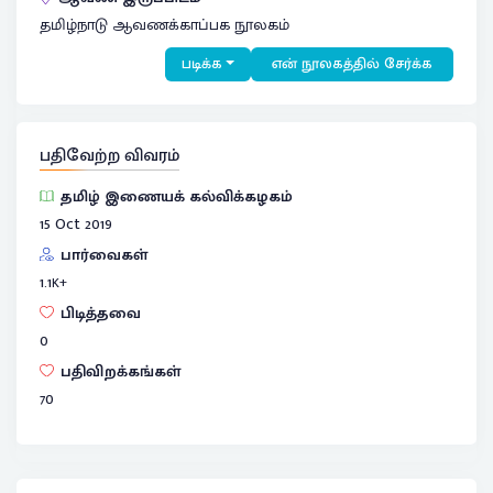
தமிழ்நாடு ஆவணக்காப்பக நூலகம்
படிக்க
என் நூலகத்தில் சேர்க்க
பதிவேற்ற விவரம்
தமிழ் இணையக் கல்விக்கழகம்
15 Oct 2019
பார்வைகள்
1.1
K+
பிடித்தவை
0
பதிவிறக்கங்கள்
70