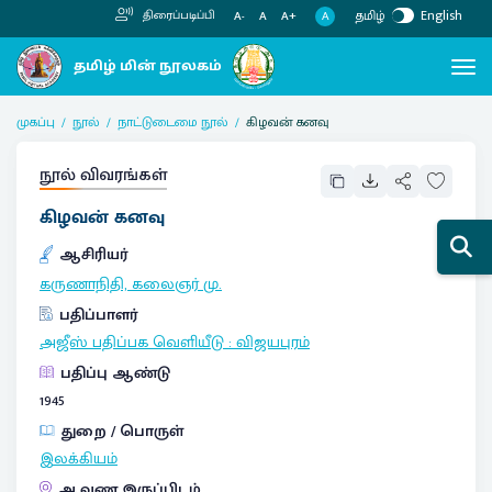
தமிழ்
English
திரைப்படிப்பி
A
A-
A
A+
முகப்பு
நூல்
நாட்டுடைமை நூல்
கிழவன் கனவு
நூல் விவரங்கள்
கிழவன் கனவு
ஆசிரியர்
கருணாநிதி, கலைஞர் மு.
பதிப்பாளர்
அஜீஸ் பதிப்பக வெளியீடு
:
விஜயபுரம்
பதிப்பு ஆண்டு
1945
துறை / பொருள்
இலக்கியம்
ஆவண இருப்பிடம்