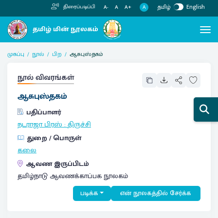
தமிழ்
English
திரைப்படிப்பி
A
A-
A
A+
முகப்பு
நூல்
பிற
ஆசுபுஸ்தகம்
நூல் விவரங்கள்
ஆசுபுஸ்தகம்
பதிப்பாளர்
நடராஜா பிரஸ்
:
திருச்சி
துறை / பொருள்
கலை
ஆவண இருப்பிடம்
தமிழ்நாடு ஆவணக்காப்பக நூலகம்
படிக்க
என் நூலகத்தில் சேர்க்க