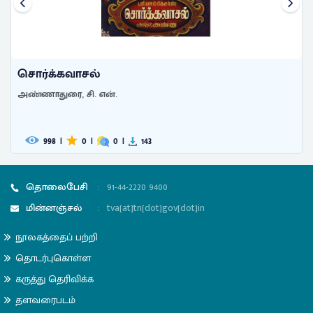
சொர்க்கவாசல்
அண்ணாதுரை, சி. என்.
998
|
0
|
0
|
143
தொலைபேசி
:
91-44-2220 9400
மின்னஞ்சல்
:
tva[at]tn[dot]gov[dot]in
நூலகத்தைப் பற்றி
தொடர்புகொள்ள
கருத்து தெரிவிக்க
தளவரைபடம்