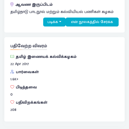
ஆவண இருப்பிடம்
தமிழ்நாடு பாடநூல் மற்றும் கல்வியியல் பணிகள் கழகம்
படிக்க
என் நூலகத்தில் சேர்க்க
பதிவேற்ற விவரம்
தமிழ் இணையக் கல்விக்கழகம்
22 Apr 2017
பார்வைகள்
1.6
K+
பிடித்தவை
0
பதிவிறக்கங்கள்
208