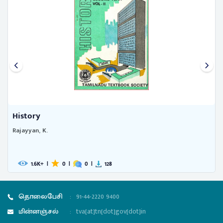
History
A 
Rajayyan, K.
Pa
1.6
|
0
|
0
|
128
K+
தொலைபேசி
:
91-44-2220 9400
மின்னஞ்சல்
:
tva[at]tn[dot]gov[dot]in